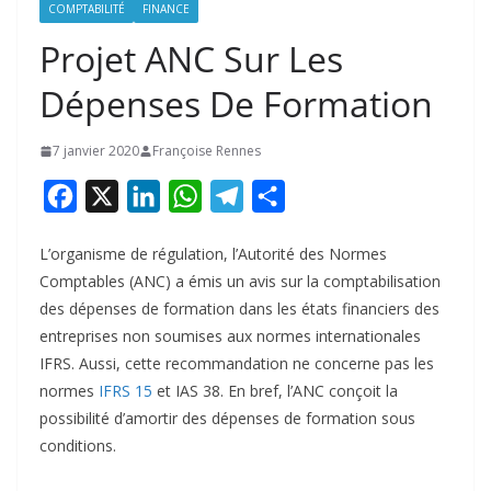
COMPTABILITÉ
FINANCE
Projet ANC Sur Les
Dépenses De Formation
7 janvier 2020
Françoise Rennes
F
X
L
W
T
P
a
i
h
e
a
L’organisme de régulation, l’Autorité des Normes
c
n
a
l
r
Comptables (ANC) a émis un avis sur la comptabilisation
e
k
t
e
t
des dépenses de formation dans les états financiers des
b
e
s
g
a
entreprises non soumises aux normes internationales
o
d
A
r
g
IFRS. Aussi, cette recommandation ne concerne pas les
normes
IFRS 15
et IAS 38. En bref, l’ANC conçoit la
o
I
p
a
e
possibilité d’amortir des dépenses de formation sous
k
n
p
m
r
conditions.