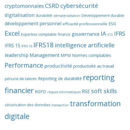
cybersécurité
CSRD
cryptomonnaies
digitalisation
durabilité
Développement durable
dématérialisation
développement personnel
ESG
efficacité professionnelle
Excel
IA
IFRS
gouvernance
Expertise comptable
finance
ICO
IFRS18
intelligence artificielle
IFRS 15
IFRS 16
leadership
Management
MPM
Normes comptables
Performance
productivité
productivité au travail
reporting
Reporting de durabilité
pénurie de talents
financier
soft skills
RSE
RGPD
risques informatiques
transformation
sécurisation des données
transaction
digitale