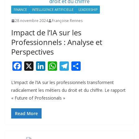
FINANCE
INTELLIGENCE ARTIFICIELLE
LEADERSHIP
28 novembre 2024
Françoise Rennes
Impact de l’IA sur les
Professionnels : Analyse et
Perspectives
F
X
L
W
T
P
a
i
h
e
a
L’impact de l’IA sur les professionnels transforment
c
n
a
l
r
radicalement les métiers du droit et du chiffre. Le rapport
e
k
t
e
t
« Future of Professionals »
b
e
s
g
a
o
d
A
r
g
Read More
o
I
p
a
e
k
n
p
m
r