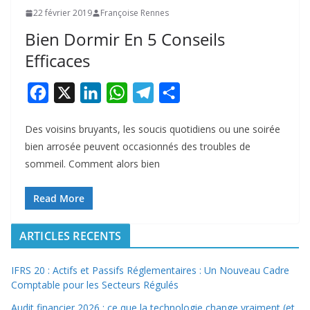
22 février 2019
Françoise Rennes
Bien Dormir En 5 Conseils
Efficaces
F
X
L
W
T
P
a
i
h
e
a
Des voisins bruyants, les soucis quotidiens ou une soirée
c
n
a
l
r
bien arrosée peuvent occasionnés des troubles de
e
k
t
e
t
sommeil. Comment alors bien
b
e
s
g
a
o
d
A
r
g
Read More
o
I
p
a
e
ARTICLES RECENTS
k
n
p
m
r
IFRS 20 : Actifs et Passifs Réglementaires : Un Nouveau Cadre
Comptable pour les Secteurs Régulés
Audit financier 2026 : ce que la technologie change vraiment (et