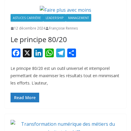
ASTUCES CARRIÈRE
LEADERSHIP
MANAGEMENT
12 décembre 2024
Françoise Rennes
Le principe 80/20
F
X
L
W
T
P
a
i
h
e
a
Le principe 80/20 est un outil universel et intemporel
c
n
a
l
r
permettant de maximiser les résultats tout en minimisant
e
k
t
e
t
les efforts. L’auteur,
b
e
s
g
a
o
d
A
r
g
Read More
o
I
p
a
e
k
n
p
m
r