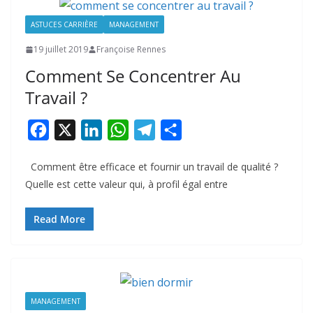
ASTUCES CARRIÈRE
MANAGEMENT
19 juillet 2019
Françoise Rennes
Comment Se Concentrer Au
Travail ?
F
X
L
W
T
P
a
i
h
e
a
Comment être efficace et fournir un travail de qualité ?
c
n
a
l
r
Quelle est cette valeur qui, à profil égal entre
e
k
t
e
t
b
e
s
g
a
Read More
o
d
A
r
g
o
I
p
a
e
k
n
p
m
r
MANAGEMENT