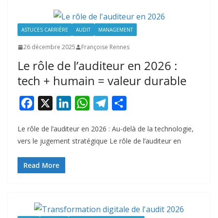
ASTUCES CARRIÈRE
AUDIT
MANAGEMENT
26 décembre 2025
Françoise Rennes
Le rôle de l’auditeur en 2026 :
tech + humain = valeur durable
F
X
L
W
T
P
a
i
h
e
a
Le rôle de l’auditeur en 2026 : Au-delà de la technologie,
c
n
a
l
r
vers le jugement stratégique Le rôle de l’auditeur en
e
k
t
e
t
b
e
s
g
a
Read More
o
d
A
r
g
o
I
p
a
e
k
n
p
m
r