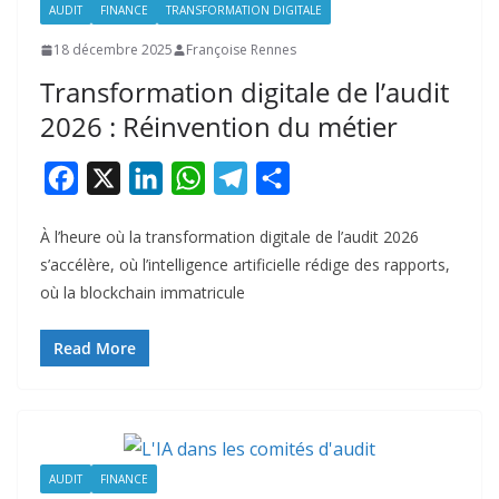
AUDIT
FINANCE
TRANSFORMATION DIGITALE
18 décembre 2025
Françoise Rennes
Transformation digitale de l’audit
2026 : Réinvention du métier
F
X
L
W
T
P
a
i
h
e
a
À l’heure où la transformation digitale de l’audit 2026
c
n
a
l
r
s’accélère, où l’intelligence artificielle rédige des rapports,
e
k
t
e
t
où la blockchain immatricule
b
e
s
g
a
o
d
A
r
g
Read More
o
I
p
a
e
k
n
p
m
r
AUDIT
FINANCE