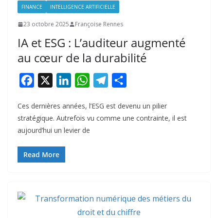
FINANCE
INTELLIGENCE ARTIFICIELLE
23 octobre 2025
Françoise Rennes
IA et ESG : L’auditeur augmenté
au cœur de la durabilité
F
X
L
W
T
P
a
i
h
e
a
Ces dernières années, l’ESG est devenu un pilier
c
n
a
l
r
stratégique. Autrefois vu comme une contrainte, il est
e
k
t
e
t
aujourd’hui un levier de
b
e
s
g
a
o
d
A
r
g
Read More
o
I
p
a
e
k
n
p
m
r