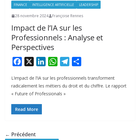
FINANCE
INTELLIGENCE ARTIFICIELLE
LEADERSHIP
28 novembre 2024
Françoise Rennes
Impact de l’IA sur les
Professionnels : Analyse et
Perspectives
F
X
L
W
T
P
a
i
h
e
a
L’impact de l’IA sur les professionnels transforment
c
n
a
l
r
radicalement les métiers du droit et du chiffre. Le rapport
e
k
t
e
t
« Future of Professionals »
b
e
s
g
a
o
d
A
r
g
Read More
o
I
p
a
e
k
n
p
m
r
← Précédent