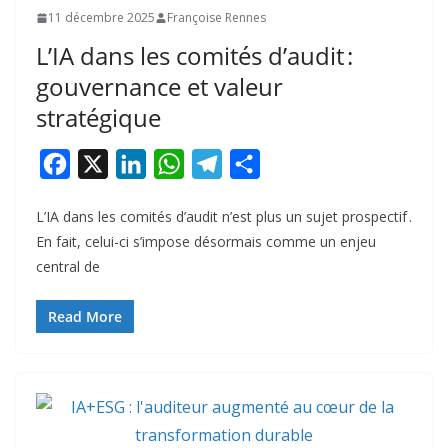
11 décembre 2025
Françoise Rennes
L’IA dans les comités d’audit :
gouvernance et valeur
stratégique
F
X
L
W
T
P
a
i
h
e
a
L’IA dans les comités d’audit n’est plus un sujet prospectif .
c
n
a
l
r
En fait, celui-ci s’impose désormais comme un enjeu
e
k
t
e
t
central de
b
e
s
g
a
o
d
A
r
g
Read More
o
I
p
a
e
k
n
p
m
r