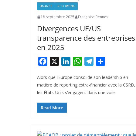
FINANCE
REPORTING
18 septembre 2025
Françoise Rennes
Divergences UE/US
transparence des entreprises
en 2025
F
X
L
W
T
P
a
i
h
e
a
Alors que l’Europe consolide son leadership en
c
n
a
l
r
matière de reporting extra-financier avec la CSRD,
e
k
t
e
t
les États-Unis s’engagent dans une voie
b
e
s
g
a
o
d
A
r
g
Read More
o
I
p
a
e
k
n
p
m
r