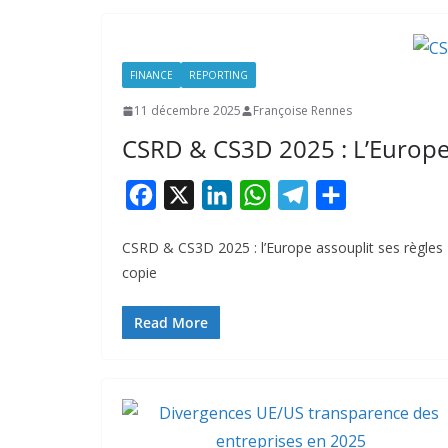
FINANCE
REPORTING
11 décembre 2025
Françoise Rennes
CSRD & CS3D 2025 : L’Europe 
F
X
L
W
T
P
a
i
h
e
a
CSRD & CS3D 2025 : l’Europe assouplit ses règles E
c
n
a
l
r
copie
e
k
t
e
t
b
e
s
g
a
Read More
o
d
A
r
g
o
I
p
a
e
k
n
p
m
r