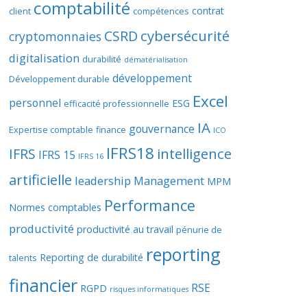
comptabilité
contrat
client
compétences
cybersécurité
CSRD
cryptomonnaies
digitalisation
durabilité
dématérialisation
développement
Développement durable
Excel
personnel
ESG
efficacité professionnelle
IA
gouvernance
Expertise comptable
finance
ICO
IFRS18
intelligence
IFRS
IFRS 15
IFRS 16
artificielle
leadership
Management
MPM
Performance
Normes comptables
productivité
productivité au travail
pénurie de
reporting
Reporting de durabilité
talents
financier
RSE
RGPD
risques informatiques