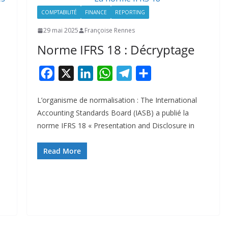
COMPTABILITÉ
FINANCE
REPORTING
29 mai 2025
Françoise Rennes
Norme IFRS 18 : Décryptage
F
X
L
W
T
P
a
i
h
e
a
L’organisme de normalisation : The International
c
n
a
l
r
Accounting Standards Board (IASB) a publié la
e
k
t
e
t
norme IFRS 18 « Presentation and Disclosure in
b
e
s
g
a
o
d
A
r
g
Read More
o
I
p
a
e
k
n
p
m
r