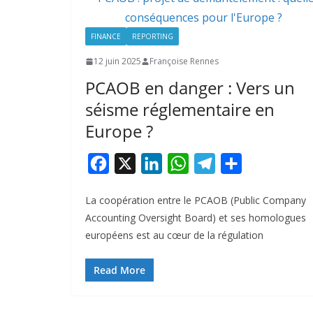
FINANCE
REPORTING
12 juin 2025
Françoise Rennes
PCAOB en danger : Vers un
séisme réglementaire en
Europe ?
F
X
L
W
T
P
a
i
h
e
a
La coopération entre le PCAOB (Public Company
c
n
a
l
r
Accounting Oversight Board) et ses homologues
e
k
t
e
t
européens est au cœur de la régulation
b
e
s
g
a
o
d
A
r
g
Read More
o
I
p
a
e
k
n
p
m
r