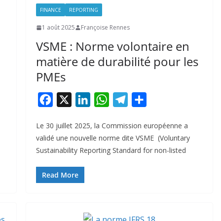
FINANCE
REPORTING
1 août 2025
Françoise Rennes
VSME : Norme volontaire en
matière de durabilité pour les
PMEs
F
X
L
W
T
P
a
i
h
e
a
Le 30 juillet 2025, la Commission européenne a
c
n
a
l
r
validé une nouvelle norme dite VSME (Voluntary
e
k
t
e
t
Sustainability Reporting Standard for non-listed
b
e
s
g
a
o
d
A
r
g
Read More
o
I
p
a
e
k
n
p
m
r