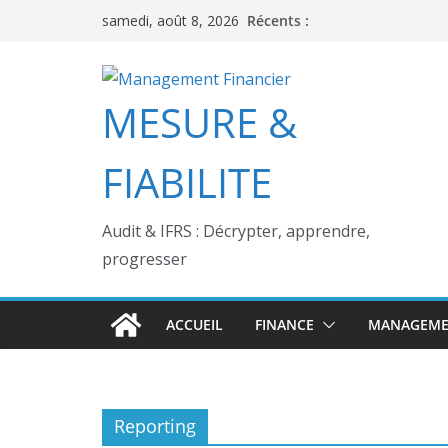
Passer
Récents :
samedi, août 8, 2026
au
contenu
MESURE &
FIABILITE
Audit & IFRS : Décrypter, apprendre,
progresser
ACCUEIL
FINANCE
MANAGEME
Reporting