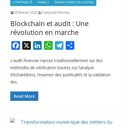
COMPTABILITÉ
FINANCE
TRANSFORMATION DIGITALE
20 février 2025
Françoise Rennes
Blockchain et audit : Une
révolution en marche
F
X
L
W
T
P
a
i
h
e
a
L’audit financier repose traditionnellement sur des
c
n
a
l
r
méthodes de vérification basées sur l’analyse
e
k
t
e
t
d’échantillons, l’examen des justificatifs et la validation
b
e
s
g
a
des
o
d
A
r
g
Read More
o
I
p
a
e
k
n
p
m
r