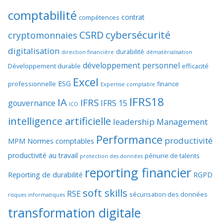
comptabilité
contrat
compétences
cybersécurité
CSRD
cryptomonnaies
digitalisation
durabilité
direction financière
dématérialisation
développement personnel
Développement durable
efficacité
Excel
ESG
professionnelle
finance
Expertise comptable
IFRS18
IA
IFRS
gouvernance
IFRS 15
ICO
intelligence artificielle
leadership
Management
Performance
productivité
MPM
Normes comptables
productivité au travail
pénurie de talents
protection des données
reporting financier
Reporting de durabilité
RGPD
soft skills
RSE
sécurisation des données
risques informatiques
transformation digitale