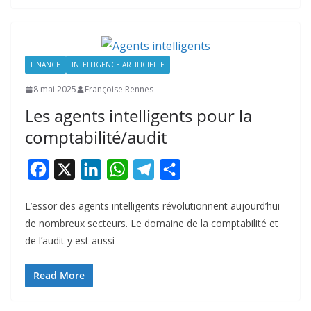
o
I
p
a
e
k
n
p
m
r
FINANCE
INTELLIGENCE ARTIFICIELLE
8 mai 2025
Françoise Rennes
Les agents intelligents pour la
comptabilité/audit
F
X
L
W
T
P
a
i
h
e
a
L’essor des agents intelligents révolutionnent aujourd’hui
c
n
a
l
r
de nombreux secteurs. Le domaine de la comptabilité et
e
k
t
e
t
de l’audit y est aussi
b
e
s
g
a
o
d
A
r
g
Read More
o
I
p
a
e