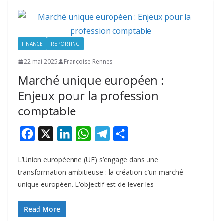
FINANCE
REPORTING
22 mai 2025
Françoise Rennes
Marché unique européen :
Enjeux pour la profession
comptable
F
X
L
W
T
P
a
i
h
e
a
L’Union européenne (UE) s’engage dans une
c
n
a
l
r
transformation ambitieuse : la création d’un marché
e
k
t
e
t
unique européen. L’objectif est de lever les
b
e
s
g
a
o
d
A
r
g
Read More