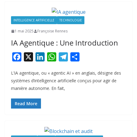
k
n
p
m
r
INTELLIGENCE ARTIFICIELLE
TECHNOLOGIE
1 mai 2025
Françoise Rennes
IA Agentique : Une Introduction
F
X
L
W
T
P
a
i
h
e
a
L’IA agentique, ou « agentic AI » en anglais, désigne des
c
n
a
l
r
systèmes d’intelligence artificielle conçus pour agir de
e
k
t
e
t
manière autonome. En fait,
b
e
s
g
a
o
d
A
r
g
Read More
o
I
p
a
e
k
n
p
m
r