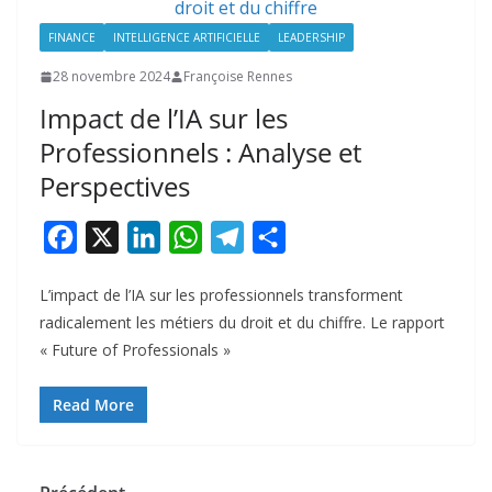
FINANCE
INTELLIGENCE ARTIFICIELLE
LEADERSHIP
28 novembre 2024
Françoise Rennes
Impact de l’IA sur les
Professionnels : Analyse et
Perspectives
F
X
L
W
T
P
a
i
h
e
a
L’impact de l’IA sur les professionnels transforment
c
n
a
l
r
radicalement les métiers du droit et du chiffre. Le rapport
e
k
t
e
t
« Future of Professionals »
b
e
s
g
a
o
d
A
r
g
Read More
o
I
p
a
e
k
n
p
m
r