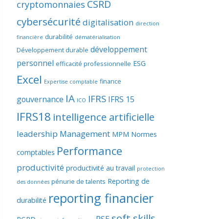
CSRD
cryptomonnaies
cybersécurité
digitalisation
direction
durabilité
financière
dématérialisation
développement
Développement durable
personnel
ESG
efficacité professionnelle
Excel
finance
Expertise comptable
IA
IFRS
gouvernance
IFRS 15
ICO
IFRS18
intelligence artificielle
leadership
Management
MPM
Normes
Performance
comptables
productivité
productivité au travail
protection
Reporting de
pénurie de talents
des données
reporting financier
durabilité
soft skills