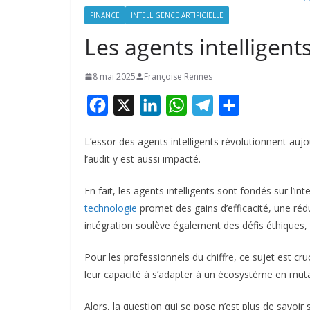
FINANCE
INTELLIGENCE ARTIFICIELLE
Les agents intelligent
8 mai 2025
Françoise Rennes
F
X
L
W
T
P
a
i
h
e
a
L’essor des agents intelligents révolutionnent auj
c
n
a
l
r
l’audit y est aussi impacté.
e
k
t
e
t
b
e
s
g
a
En fait, les agents intelligents sont fondés sur l’int
technologie
o
promet des gains d’efficacité, une rédu
d
A
r
g
intégration soulève également des défis éthiques,
o
I
p
a
e
k
n
p
m
r
Pour les professionnels du chiffre, ce sujet est cru
leur capacité à s’adapter à un écosystème en muta
Alors, la question qui se pose n’est plus de savoir s