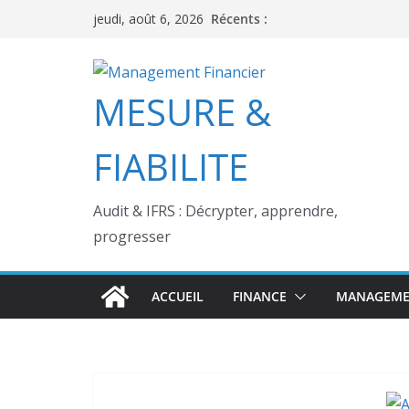
Passer
Récents :
jeudi, août 6, 2026
au
contenu
MESURE &
FIABILITE
Audit & IFRS : Décrypter, apprendre,
progresser
ACCUEIL
FINANCE
MANAGEME