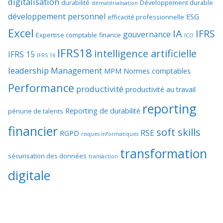
digitalisation
durabilité
Développement durable
dématérialisation
développement personnel
ESG
efficacité professionnelle
Excel
IA
IFRS
gouvernance
Expertise comptable
finance
ICO
IFRS18
intelligence artificielle
IFRS 15
IFRS 16
leadership
Management
MPM
Normes comptables
Performance
productivité
productivité au travail
reporting
Reporting de durabilité
pénurie de talents
financier
soft skills
RSE
RGPD
risques informatiques
transformation
sécurisation des données
transaction
digitale