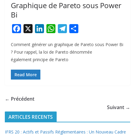
Graphique de Pareto sous Power
Bi
F
X
L
W
T
P
a
i
h
e
a
Comment générer un graphique de Pareto sous Power Bi
c
n
a
l
r
? Pour rappel, la loi de Pareto dénommée
e
k
t
e
t
également principe de Pareto
b
e
s
g
a
o
d
A
r
g
Read More
o
I
p
a
e
k
n
p
m
r
← Précédent
Suivant →
ARTICLES RECENTS
IFRS 20 : Actifs et Passifs Réglementaires : Un Nouveau Cadre