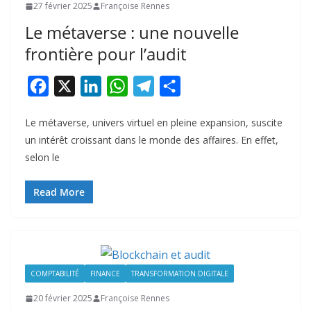
27 février 2025
Françoise Rennes
Le métaverse : une nouvelle
frontière pour l’audit
F
X
L
W
T
P
a
i
h
e
a
Le métaverse, univers virtuel en pleine expansion, suscite
c
n
a
l
r
un intérêt croissant dans le monde des affaires. En effet,
e
k
t
e
t
selon le
b
e
s
g
a
o
d
A
r
g
Read More
o
I
p
a
e
k
n
p
m
r
COMPTABILITÉ
FINANCE
TRANSFORMATION DIGITALE
20 février 2025
Françoise Rennes