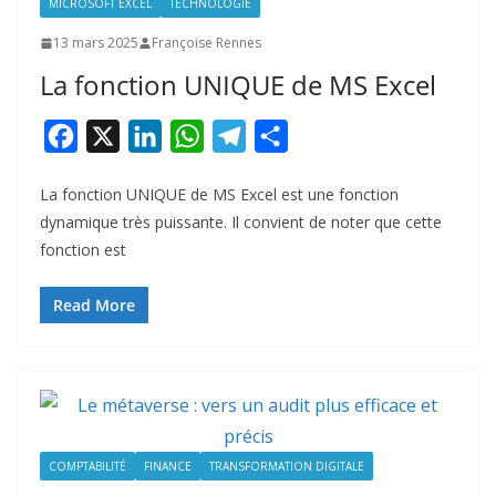
MICROSOFT EXCEL
TECHNOLOGIE
13 mars 2025
Françoise Rennes
La fonction UNIQUE de MS Excel
F
X
L
W
T
P
a
i
h
e
a
La fonction UNIQUE de MS Excel est une fonction
c
n
a
l
r
dynamique très puissante. Il convient de noter que cette
e
k
t
e
t
fonction est
b
e
s
g
a
o
d
A
r
g
Read More
o
I
p
a
e
k
n
p
m
r
COMPTABILITÉ
FINANCE
TRANSFORMATION DIGITALE