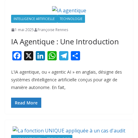
INTELLIGENCE ARTIFICIELLE
TECHNOLOGIE
1 mai 2025
Françoise Rennes
IA Agentique : Une Introduction
F
X
L
W
T
P
a
i
h
e
a
L’IA agentique, ou « agentic AI » en anglais, désigne des
c
n
a
l
r
systèmes d’intelligence artificielle conçus pour agir de
e
k
t
e
t
manière autonome. En fait,
b
e
s
g
a
o
d
A
r
g
Read More
o
I
p
a
e
k
n
p
m
r