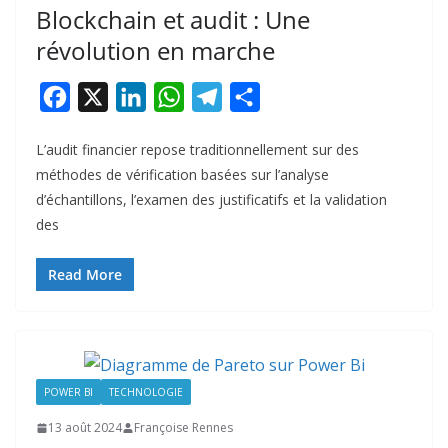
Blockchain et audit : Une
révolution en marche
F
X
L
W
T
P
a
i
h
e
a
L’audit financier repose traditionnellement sur des
c
n
a
l
r
méthodes de vérification basées sur l’analyse
e
k
t
e
t
d’échantillons, l’examen des justificatifs et la validation
b
e
s
g
a
des
o
d
A
r
g
Read More
o
I
p
a
e
k
n
p
m
r
POWER BI
TECHNOLOGIE
13 août 2024
Françoise Rennes