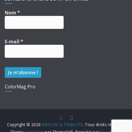
Nom
*
E-mail
*
ColorMag Pro
Copyright © 2026
MESURE & FIABILITE
. Tous droits réservés.
Theme
ColorMag
par ThemeGrill. Propulsé par
WordPress
.