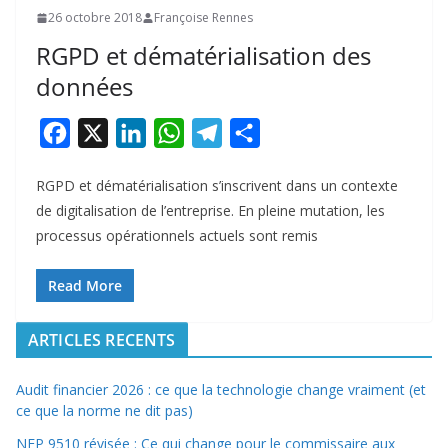
26 octobre 2018
Françoise Rennes
RGPD et dématérialisation des
données
F
X
L
W
T
P
a
i
h
e
a
RGPD et dématérialisation s’inscrivent dans un contexte
c
n
a
l
r
de digitalisation de l’entreprise. En pleine mutation, les
e
k
t
e
t
processus opérationnels actuels sont remis
b
e
s
g
a
o
d
A
r
g
Read More
o
I
p
a
e
ARTICLES RECENTS
k
n
p
m
r
Audit financier 2026 : ce que la technologie change vraiment (et
ce que la norme ne dit pas)
NEP 9510 révisée : Ce qui change pour le commissaire aux