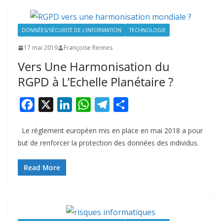
DONNÉES/SÉCURITÉ DE L'INFORMATION
TECHNOLOGIE
17 mai 2019
Françoise Rennes
Vers Une Harmonisation du
RGPD à L’Echelle Planétaire ?
F
X
L
W
T
P
a
i
h
e
a
Le règlement européen mis en place en mai 2018 a pour
c
n
a
l
r
but de renforcer la protection des données des individus.
e
k
t
e
t
b
e
s
g
a
Read More
o
d
A
r
g
o
I
p
a
e
k
n
p
m
r