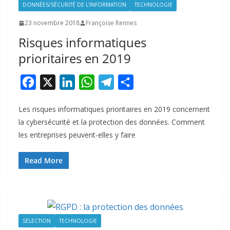
DONNÉES/SÉCURITÉ DE L'INFORMATION
TECHNOLOGIE
23 novembre 2018
Françoise Rennes
Risques informatiques
prioritaires en 2019
F
X
L
W
T
P
a
i
h
e
a
Les risques informatiques prioritaires en 2019 concernent
c
n
a
l
r
la cybersécurité et la protection des données. Comment
e
k
t
e
t
les entreprises peuvent-elles y faire
b
e
s
g
a
o
d
A
r
g
Read More
o
I
p
a
e
k
n
p
m
r
SELECTION
TECHNOLOGIE