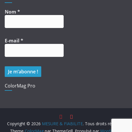
Nom
*
E-mail
*
ColorMag Pro
Copyright © 2026
MESURE & FIABILITE
. Tous droits réservés.
Theme
ColorMag
par ThemeGrill. Propulsé par
WordPress
.