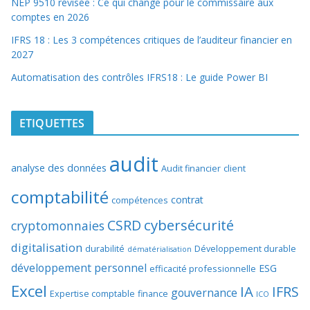
NEP 9510 révisée : Ce qui change pour le commissaire aux
comptes en 2026
IFRS 18 : Les 3 compétences critiques de l’auditeur financier en
2027
Automatisation des contrôles IFRS18 : Le guide Power BI
ETIQUETTES
audit
analyse des données
Audit financier
client
comptabilité
contrat
compétences
cybersécurité
CSRD
cryptomonnaies
digitalisation
durabilité
Développement durable
dématérialisation
développement personnel
ESG
efficacité professionnelle
Excel
IA
IFRS
gouvernance
Expertise comptable
finance
ICO