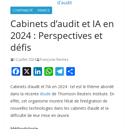
COMPTABILITÉ
FINANCE
Cabinets d’audit et IA en
2024 : Perspectives et
défis
12 juillet 2024
Françoise Rennes
F
X
L
W
T
P
a
i
h
e
a
Cabinets d’audit et l’IA en 2024 : tel est le thème abordé
c
n
a
l
r
dans la récente
étude
de Thomson Reuters Institute. En
e
k
t
e
t
effet, cet organisme montre l’état de l’intégration de
b
e
s
g
a
nouvelles technologies dans les cabinets d’audit et la
o
d
A
r
g
difficulté de leur mise en œuvre.
o
I
p
a
e
Méthodologie