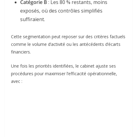
Catégorie B
: Les 80 % restants, moins
exposés, où des contrôles simplifiés
suffiraient.
Cette segmentation peut reposer sur des critères factuels
comme le volume d’activité ou les antécédents d’écarts
financiers.
Une fois les priorités identifiées, le cabinet ajuste ses
procédures pour maximiser l’efficacité opérationnelle,
avec :
Ce modèle permet au cabinet de concentrer l’essentiel de
ses ressources humaines et technologiques sur la
catégorie A, tout en minimisant les coûts d’audit pour la
catégorie B.