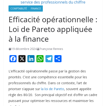
COMPTABILITÉ
FINANCE
Efficacité opérationnelle :
Loi de Pareto appliquée
à la finance
19 décembre 2024
Françoise Rennes
F
X
L
W
T
P
a
i
h
e
a
L’efficacité opérationnelle passe par la gestion des
c
n
a
l
r
priorités. C’est une compétence essentielle pour les
e
k
t
e
t
professionnels du chiffre. Dans ce contexte, l’art de
b
e
s
g
a
prioriser s’appuie sur
la loi de Pareto
, souvent appelée
o
d
A
r
g
règle des 80/20. Son principal objectif est d’offrir un cadre
puissant pour optimiser les ressources et maximiser les
o
I
p
a
e