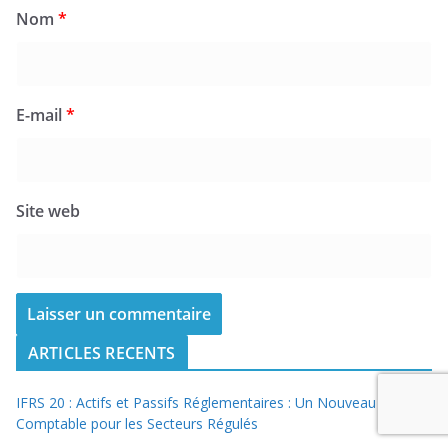
Site web
ARTICLES RECENTS
IFRS 20 : Actifs et Passifs Réglementaires : Un Nouveau Cadre
Comptable pour les Secteurs Régulés
Audit financier 2026 : ce que la technologie change vraiment (et
ce que la norme ne dit pas)
NEP 9510 révisée : Ce qui change pour le commissaire aux
comptes en 2026
IFRS 18 : Les 3 compétences critiques de l’auditeur financier en