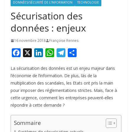
DONNÉES/SÉCURITÉ DE L'INFORMATION
TECHNOLOGIE
Sécurisation des
données : enjeux
16 novembre 2018
Françoise Rennes
F
X
L
W
T
P
a
i
h
e
a
La sécurisation des données est un enjeu majeur dans
c
n
a
l
r
l’économie de l’information. De plus, làs de la
e
k
t
e
t
multiplication des scandales, les Etats ont pris la main
b
e
s
g
a
pour imposer des réglementations strictes. Mais, face à
o
d
A
r
g
cette urgence, comment les entreprises peuvent-elles
répondre à cette demande ?
o
I
p
a
e
k
n
p
m
r
Sommaire
Systèmes de sécurisation actuels