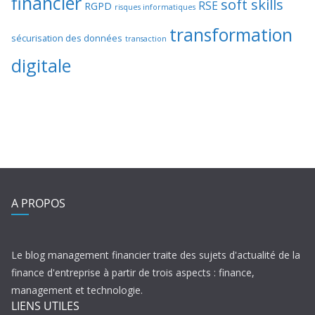
financier
soft skills
RSE
RGPD
risques informatiques
transformation
sécurisation des données
transaction
digitale
A PROPOS
Le blog management financier traite des sujets d'actualité de la
finance d'entreprise à partir de trois aspects : finance,
management et technologie.
LIENS UTILES