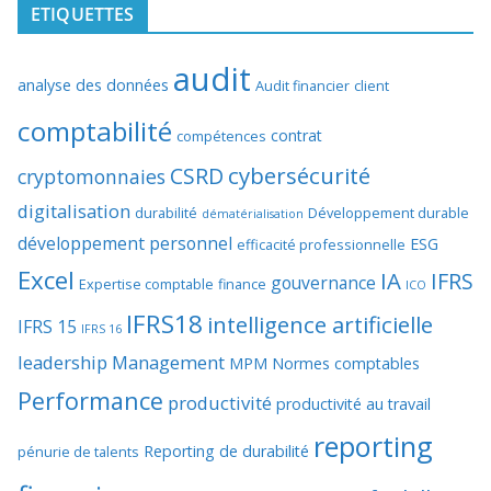
ETIQUETTES
audit
analyse des données
Audit financier
client
comptabilité
contrat
compétences
cybersécurité
CSRD
cryptomonnaies
digitalisation
durabilité
Développement durable
dématérialisation
développement personnel
ESG
efficacité professionnelle
Excel
IA
IFRS
gouvernance
Expertise comptable
finance
ICO
IFRS18
intelligence artificielle
IFRS 15
IFRS 16
leadership
Management
MPM
Normes comptables
Performance
productivité
productivité au travail
reporting
Reporting de durabilité
pénurie de talents