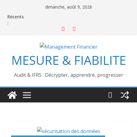
Passer
dimanche, août 9, 2026
au
Récents
contenu
:
MESURE & FIABILITE
Audit & IFRS : Décrypter, apprendre, progresser